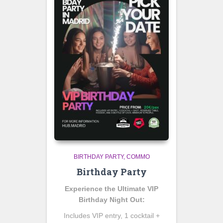
BIRTHDAY PARTY
COMMO
Birthday Party
Experience the Ultimate VIP
Birthday Night Out:
Includes VIP entry, 1 cocktail +