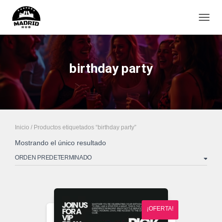
CAMB
birthday party
Inicio
/ Productos etiquetados “birthday party”
Mostrando el único resultado
¡OFERTA!